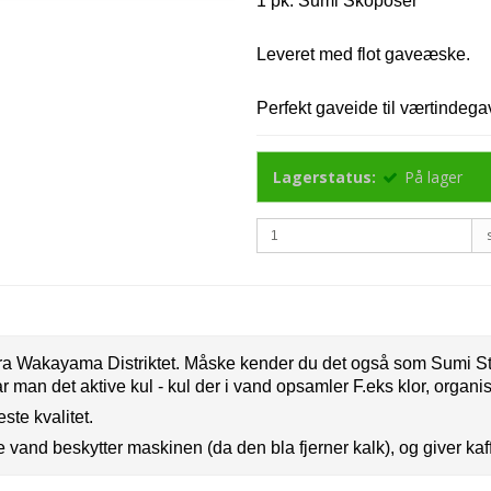
1 pk. Sumi Skoposer
Leveret med flot gaveæske.
Perfekt gaveide til værtindega
Lagerstatus:
På lager
 fra Wakayama Distriktet. Måske kender du det også som Sumi S
r man det aktive kul - kul der i vand opsamler F.eks klor, organi
ste kvalitet.
 vand beskytter maskinen (da den bla fjerner kalk), og giver kaf