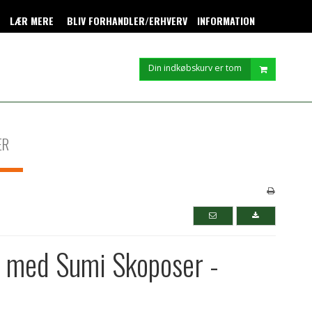
LÆR MERE
BLIV FORHANDLER/ERHVERV
INFORMATION
Din indkøbskurv er tom
ER
 med Sumi Skoposer -