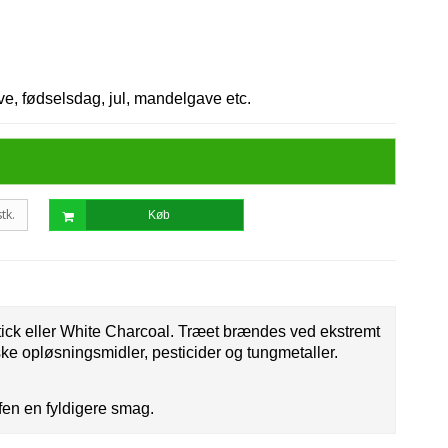
ve, fødselsdag, jul, mandelgave etc.
stk.
Køb
tick eller White Charcoal. Træet brændes ved ekstremt
ske opløsningsmidler, pesticider og tungmetaller.
fen en fyldigere smag.