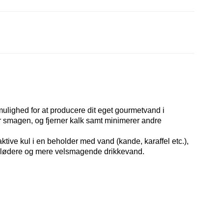
ulighed for at producere dit eget gourmetvand i
er smagen, og fjerner kalk samt minimerer andre
ktive kul i en beholder med vand (kande, karaffel etc.),
å blødere og mere velsmagende drikkevand.
: