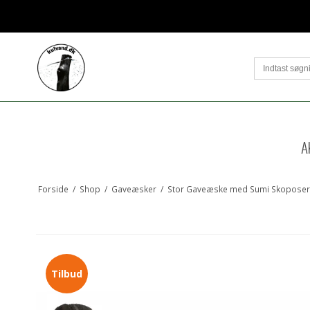
A
Forside
/
Shop
/
Gaveæsker
/
Stor Gaveæske med Sumi Skoposer - 
Tilbud