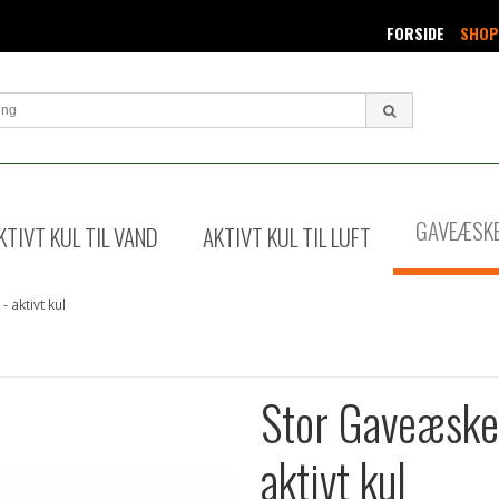
FORSIDE
SHOP
GAVEÆSK
KTIVT KUL TIL VAND
AKTIVT KUL TIL LUFT
aktivt kul
Stor Gaveæske
aktivt kul